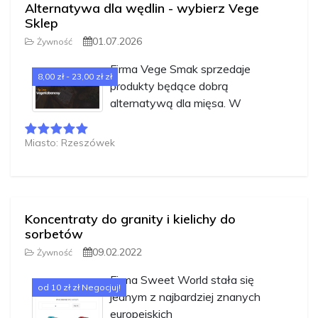
Alternatywa dla wędlin - wybierz Vege
Sklep
01.07.2026
Żywność
Firma Vege Smak sprzedaje
8,00 zł - 23,00 zł zł
produkty będące dobrą
alternatywą dla mięsa. W
Miasto: Rzeszówek
Koncentraty do granity i kielichy do
sorbetów
09.02.2022
Żywność
Firma Sweet World stała się
od 10 zł zł Negocjuj!
jednym z najbardziej znanych
europejskich