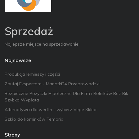
Sprzedaż
Najlepsze miejsce na sprzedawanie!
Najnowsze
Produkcja lemieszy i części
Zaufaj Ekspertom - Manatki24 Przeprowadzki
Bezpieczne Pożyczki Hipoteczne Dla Firm i Rolników Bez Bik
Szybka Wypłata
Alternatywa dla wędlin - wybierz Vege Sklep
Szkło do kominków Temprix
Strony