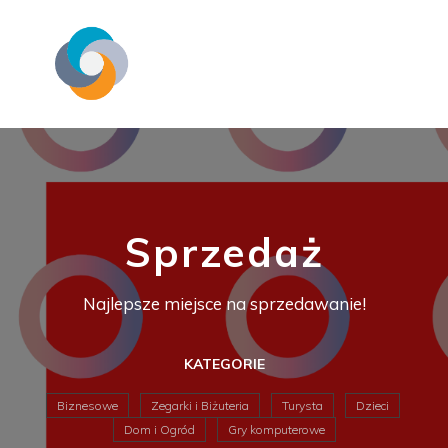
Sprzedaż
Najlepsze miejsce na sprzedawanie!
KATEGORIE
Biznesowe
Zegarki i Biżuteria
Turysta
Dzieci
Dom i Ogród
Gry komputerowe