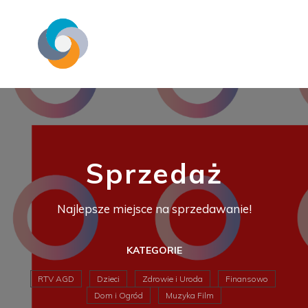
Sprzedaż
Najlepsze miejsce na sprzedawanie!
KATEGORIE
RTV AGD
Dzieci
Zdrowie i Uroda
Finansowo
Dom i Ogród
Muzyka Film