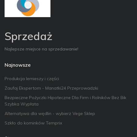
Sprzedaż
Najlepsze miejsce na sprzedawanie!
Najnowsze
Produkcja lemieszy i części
Zaufaj Ekspertom - Manatki24 Przeprowadzki
Bezpieczne Pożyczki Hipoteczne Dla Firm i Rolników Bez Bik
Szybka Wypłata
Alternatywa dla wędlin - wybierz Vege Sklep
Szkło do kominków Temprix