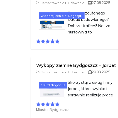
27.08.2025
Remontowanie i Budowanie
Szukasz zaufanego
w dobrej cenie zł Negocjuj!
składu budowlanego?
Dobrze trafiłeś! Nasza
hurtownia to
Wykopy ziemne Bydgoszcz - Jarbet
20.03.2025
Remontowanie i Budowanie
Skorzystaj z usług firmy
100 zł Negocjuj!
Jarbet, która szybko i
sprawnie realizuje prace
Miasto: Bydgoszcz