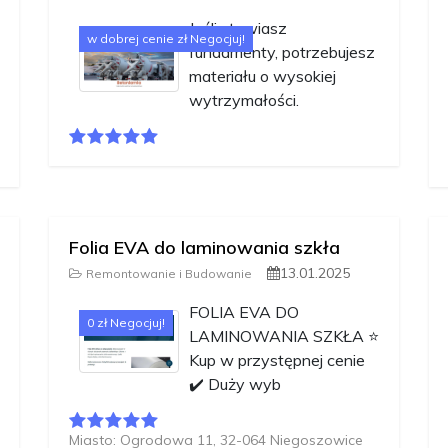
Jeśli stawiasz
w dobrej cenie zł Negocjuj!
fundamenty, potrzebujesz
materiału o wysokiej
wytrzymałości.
Folia EVA do laminowania szkła
13.01.2025
Remontowanie i Budowanie
FOLIA EVA DO
0 zł Negocjuj!
LAMINOWANIA SZKŁA ⭐️
Kup w przystępnej cenie
✔️ Duży wyb
Miasto: Ogrodowa 11, 32-064 Niegoszowice