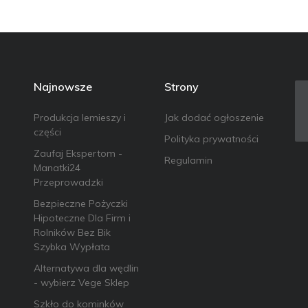
Najnowsze
Strony
Produkcja lemieszy i
Jak dodać ogłoszenie
części
Polityka prywatności
Zaufaj Ekspertom -
Regulamin
Manatki24
Przeprowadzki
Bezpieczne Pożyczki
Hipoteczne Dla Firm i
Rolników Bez Bik
Szybka Wypłata
Alternatywa dla wędlin
- wybierz Vege Sklep
Szkło do kominków