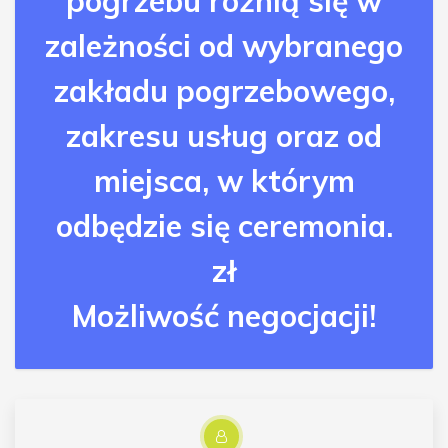
pogrzebu różnią się w
zależności od wybranego
zakładu pogrzebowego,
zakresu usług oraz od
miejsca, w którym
odbędzie się ceremonia.
zł
Możliwość negocjacji!