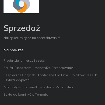
Sprzedaż
Najlepsze miejsce na sprzedawanie!
Najnowsze
Produkcja lemieszy i części
Zaufaj Ekspertom - Manatki24 Przeprowadzki
Bezpieczne Pożyczki Hipoteczne Dla Firm i Rolników Bez Bik
Szybka Wypłata
Alternatywa dla wędlin - wybierz Vege Sklep
Szkło do kominków Temprix