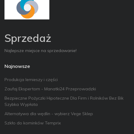
Sprzedaż
Najlepsze miejsce na sprzedawanie!
Najnowsze
Produkcja lemieszy i części
Zaufaj Ekspertom - Manatki24 Przeprowadzki
Bezpieczne Pożyczki Hipoteczne Dla Firm i Rolników Bez Bik
Szybka Wypłata
Alternatywa dla wędlin - wybierz Vege Sklep
Szkło do kominków Temprix