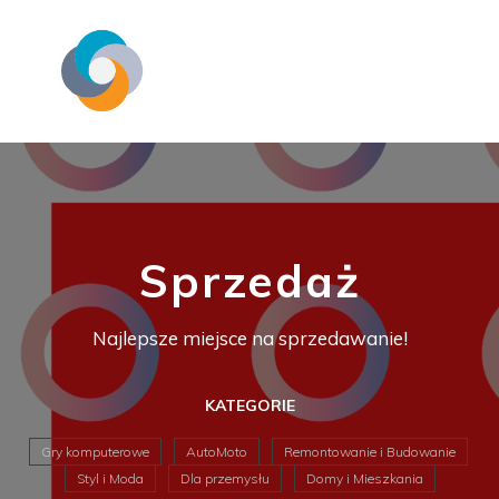
Sprzedaż
Najlepsze miejsce na sprzedawanie!
KATEGORIE
Gry komputerowe
AutoMoto
Remontowanie i Budowanie
Styl i Moda
Dla przemysłu
Domy i Mieszkania