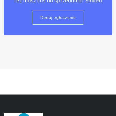
Też masz coś do sprzedania? Śmiało:
Dodaj ogłoszenie