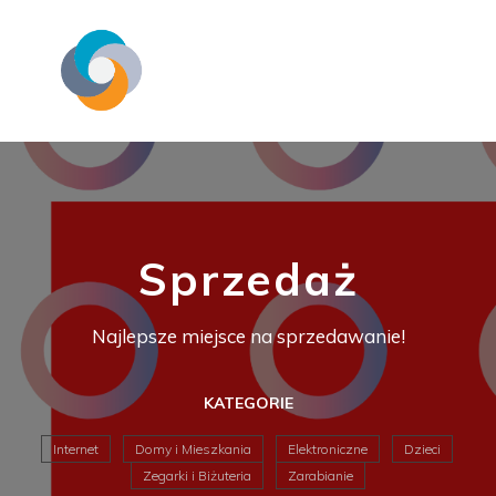
Sprzedaż
Najlepsze miejsce na sprzedawanie!
KATEGORIE
Internet
Domy i Mieszkania
Elektroniczne
Dzieci
Zegarki i Biżuteria
Zarabianie