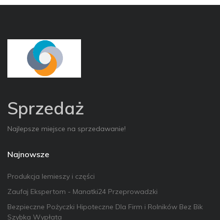
Sprzedaż
Najlepsze miejsce na sprzedawanie!
Najnowsze
Produkcja lemieszy i części
Zaufaj Ekspertom - Manatki24 Przeprowadzki
Bezpieczne Pożyczki Hipoteczne Dla Firm i Rolników Bez Bik
Szybka Wypłata