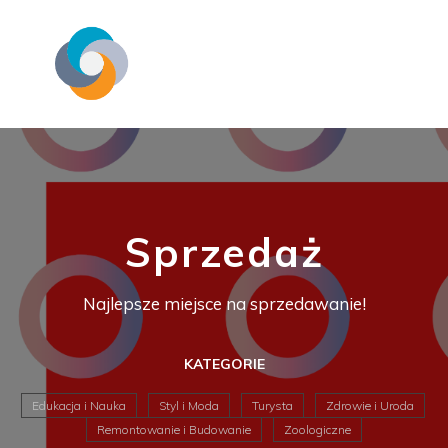
Sprzedaż
Najlepsze miejsce na sprzedawanie!
KATEGORIE
Edukacja i Nauka
Styl i Moda
Turysta
Zdrowie i Uroda
Remontowanie i Budowanie
Zoologiczne