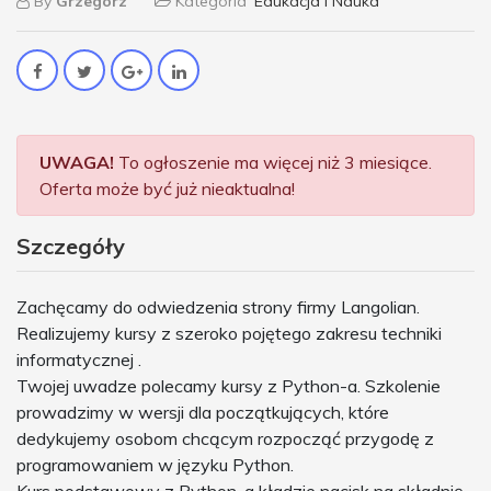
By
Grzegorz
Kategoria
Edukacja i Nauka
UWAGA!
To ogłoszenie ma więcej niż 3 miesiące.
Oferta może być już nieaktualna!
Szczegóły
Zachęcamy do odwiedzenia strony firmy Langolian.
Realizujemy kursy z szeroko pojętego zakresu techniki
informatycznej .
Twojej uwadze polecamy kursy z Python-a. Szkolenie
prowadzimy w wersji dla początkujących, które
dedykujemy osobom chcącym rozpocząć przygodę z
programowaniem w języku Python.
Kurs podstawowy z Python-a kładzie nacisk na składnię,