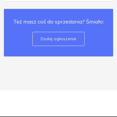
Też masz coś do sprzedania? Śmiało:
Dodaj ogłoszenie