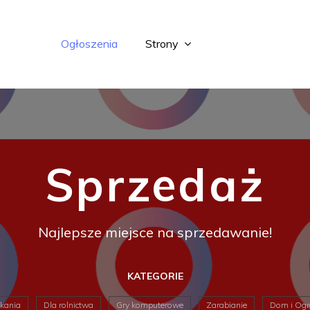
Ogłoszenia
Strony
Sprzedaż
Najlepsze miejsce na sprzedawanie!
KATEGORIE
kania
Dla rolnictwa
Gry komputerowe
Zarabianie
Dom i Og